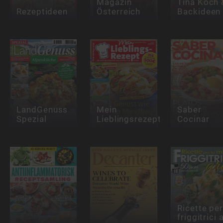
Magazin
Tina Koch 
Rezeptideen
Österreich
Backideen
LandGenuss
Mein
Saber
Spezial
Lieblingsrezept
Cocinar
Ricette pe
friggitrici 