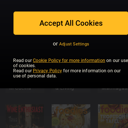
20 Minute
Olive
Air Fryer
Lecturas
Accept All Cookies
Magazine
Meals
Cocina
or
Adjust Settings
Read our
Cookie Policy for more information
on our us
of cookies.
Read our
Privacy Policy
for more information on our
use of personal data.
Vegetariani
Vegan Food
in Cucina
& Living
Matmagasi