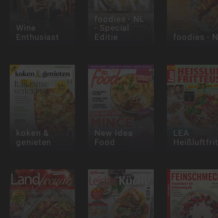
foodies - NL
Wine
- Special
Enthusiast
Editie
foodies - 
koken &
New Idea
LEA
genieten
Food
Heißluftfri