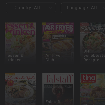
Country:
All
Language:
All
Die
essen &
Air Fryer
beliebtest
trinken
Club
Rezepte
Falstaff