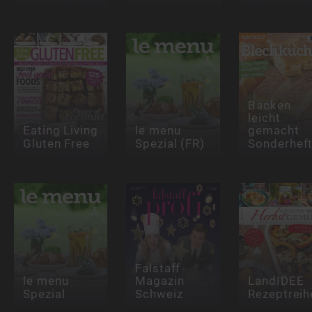
Backen
leicht
Eating Living
le menu
gemacht
Gluten Free
Spezial (FR)
Sonderhef
Falstaff
le menu
Magazin
LandIDEE
Spezial
Schweiz
Rezeptreih