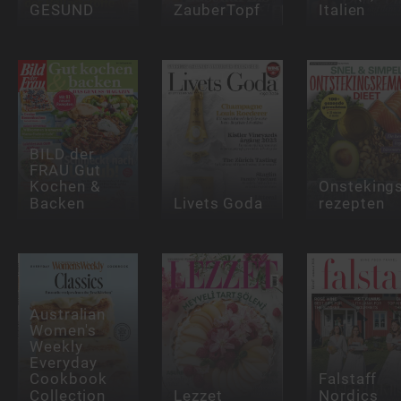
GESUND
ZauberTopf
Italien
BILD der
FRAU Gut
Kochen &
Onstekin
Backen
Livets Goda
rezepten
Australian
Women's
Weekly
Everyday
Cookbook
Falstaff
Collection
Lezzet
Nordics